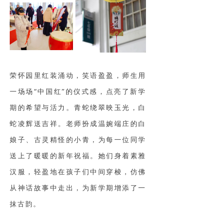
荣怀园里红装涌动，笑语盈盈，师生用
一场场“中国红”的仪式感，点亮了新学
期的希望与活力。青蛇绕翠映玉光，白
蛇凌辉送吉祥。老师扮成温婉端庄的白
娘子、古灵精怪的小青，为每一位同学
送上了暖暖的新年祝福。她们身着素雅
汉服，轻盈地在孩子们中间穿梭，仿佛
从神话故事中走出，为新学期增添了一
抹古韵。