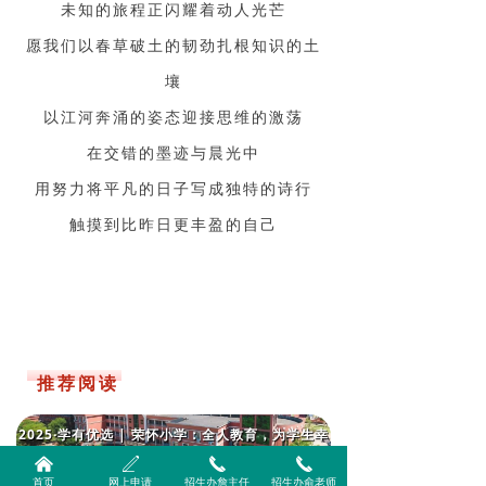
未知的旅程正闪耀着动人光芒
愿我们以春草破土的韧劲扎根知识的土
壤
以江河奔涌的姿态迎接思维的激荡
在交错的墨迹与晨光中
用努力将平凡的日子写成独特的诗行
触摸到比昨日更丰盈的自己
推荐阅读
2025·学有优选 | 荣怀小学：全人教育，为学生幸
福人生奠基！
낀
ꄅ
끅
끅
首页
网上申请
招生办詹主任
招生办俞老师