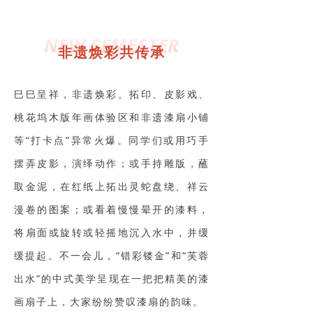
NEW SEMESTER
非遗焕彩共传承
巳巳呈祥，非遗焕彩。拓印、皮影戏、
桃花坞木版年画体验区和非遗漆扇小铺
等“打卡点”异常火爆。同学们或用巧手
摆弄皮影，演绎动作；或手持雕版，蘸
取金泥，在红纸上拓出灵蛇盘绕、祥云
漫卷的图案；或看着慢慢晕开的漆料，
将扇面或旋转或轻摇地沉入水中，并缓
缓提起。不一会儿，“错彩镂金”和“芙蓉
出水”的中式美学呈现在一把把精美的漆
画扇子上，大家纷纷赞叹漆扇的韵味。