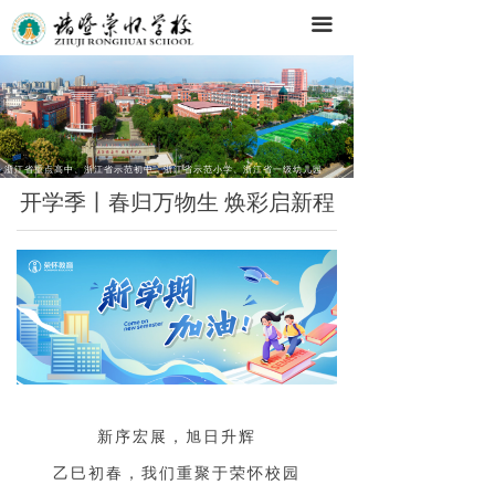
끀
浙江省重点高中、浙江省示范初中、浙江省示范小学、浙江省一级幼儿园
开学季丨春归万物生 焕彩启新程
新序宏展，旭日升辉
乙巳初春，我们重聚于荣怀校园