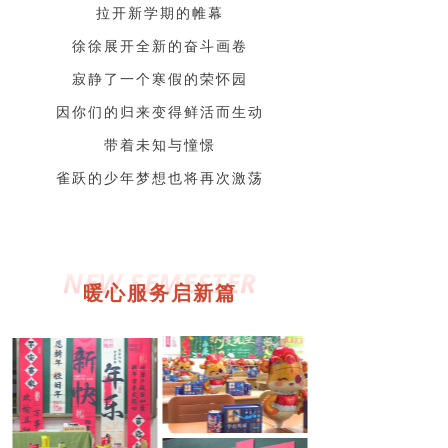
拉开新学期的帷幕
徐徐展开全新的奋斗画卷
寂静了一个寒假的荣怀园
因你们的归来变得鲜活而生动
带着未知与憧憬
雀跃的少年梦想也将再次激荡
NEW SEMESTER
暖心服务启新篇